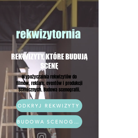
REKWIZYTY, KTÓRE BUDUJĄ
SCENĘ
Wypożyczalnia rekwizytów do
filmów, reklam, eventów i produkcji
scenicznych. Budowa scenografii.
ODKRYJ REKWIZYTY
BUDOWA SCENOGRAFII